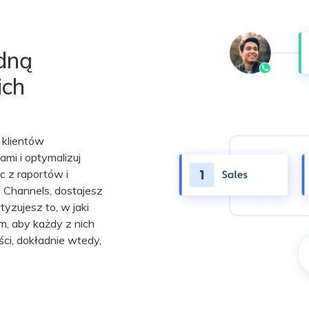
dną
ich
 klientów
mi i optymalizuj
c z raportów i
 Channels, dostajesz
yzujesz to, w jaki
, aby każdy z nich
ci, dokładnie wtedy,