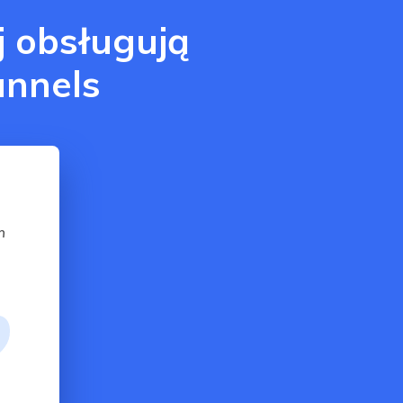
j obsługują
annels
m