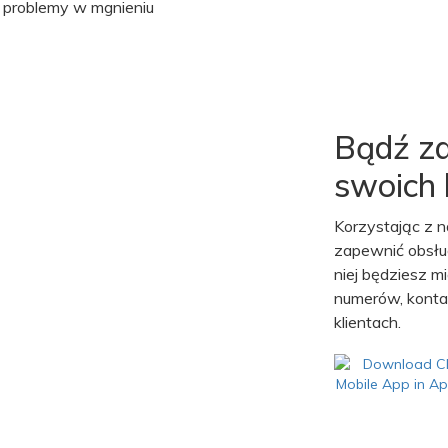
h problemy w mgnieniu
Bądź z
swoich 
Korzystając z na
zapewnić obsług
niej będziesz m
numerów, kontak
klientach.