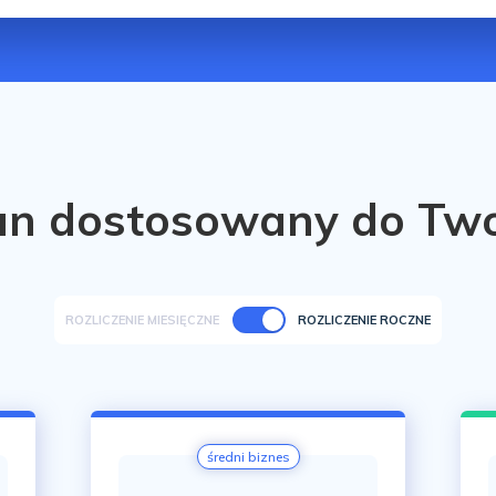
an dostosowany do Two
ROZLICZENIE MIESIĘCZNE
ROZLICZENIE ROCZNE
średni biznes