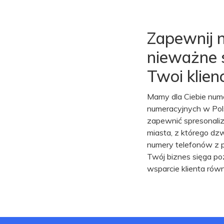
Zapewnij n
nieważne 
Twoi klienc
Mamy dla Ciebie nume
numeracyjnych w Pols
zapewnić spresonali
miasta, z którego d
numery telefonów z p
Twój biznes sięga po
wsparcie klienta rów